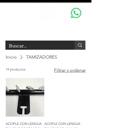
OX GRIPS S.R.L.
Equipamiento Audiovisual
Inicio
TAMIZADORES
19 productos
Filtrar y ordenar
ACOPLE CON LENGUA
ACOPLE CON LENGUA