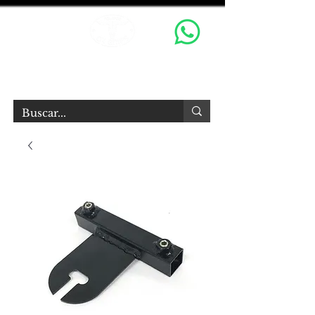
OX GRIPS S.R.L.
Equipamiento Audiovisual