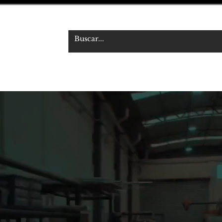
 S.R.L.
udiovisual
NOSOTROS
TIENDA