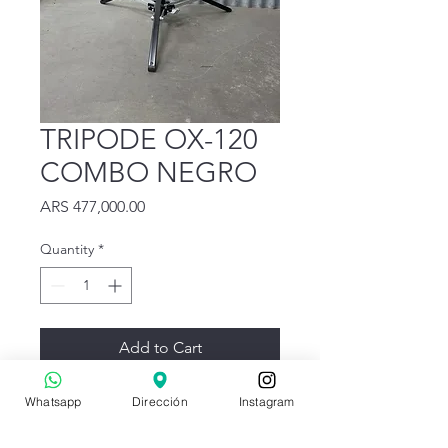
TRIPODE OX-120
COMBO NEGRO
Price
ARS 477,000.00
Quantity
*
Add to Cart
TRIPODE CABEZA COMBO
Whatsapp
Dirección
Instagram
ALT MAX 1.62 ALT MIN 0.91-