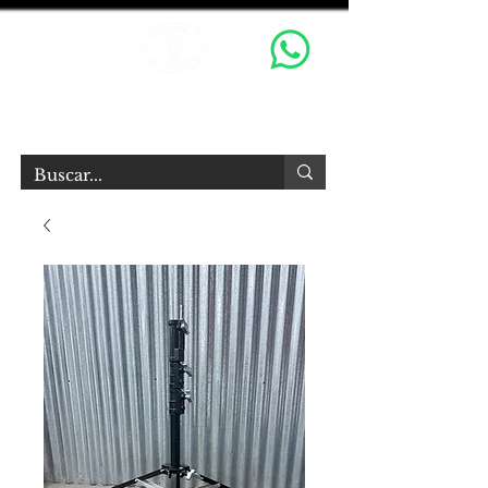
OX GRIPS S.R.L.
Equipamiento Audiovisual