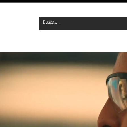
 S.R.L.
udiovisual
NOSOTROS
TIENDA