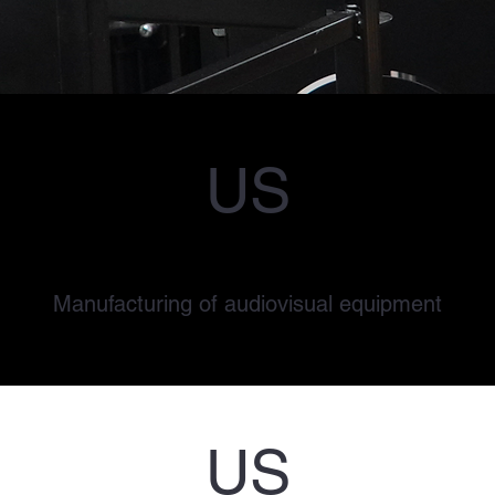
US
Manufacturing of audiovisual equipment
US