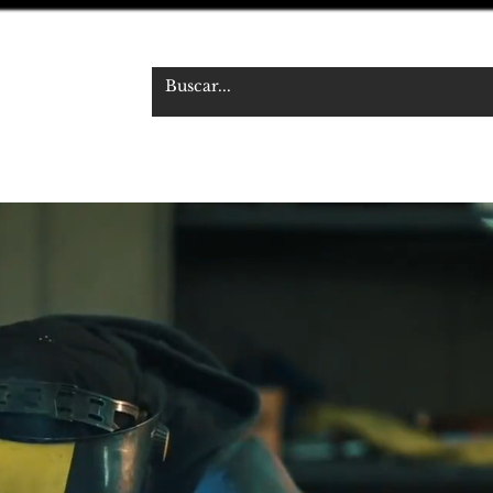
 S.R.L.
udiovisual
NOSOTROS
TIENDA