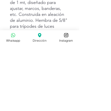
de 1 mt, diseñado para
ajustar, marcos, banderas,
etc. Construida en aleación
de aluminio. Hembra de 5/8"
para trípodes de luces
Posee un disco de freno para
una sujeción segura de los
Whatsapp
Dirección
Instagram
accesorios con mangos o
pernos de medias 5/8, 1/2,
3/8 y 1/4
La barra es de acero
inoxidable diámetro 5/8; 15,8
mm
Peso 1,25 kls
OX GRIPS