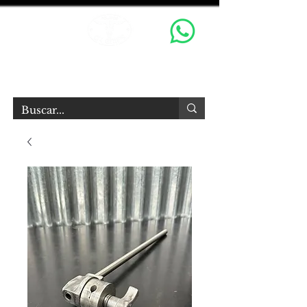
OX GRIPS S.R.L.
Equipamiento Audiovisual