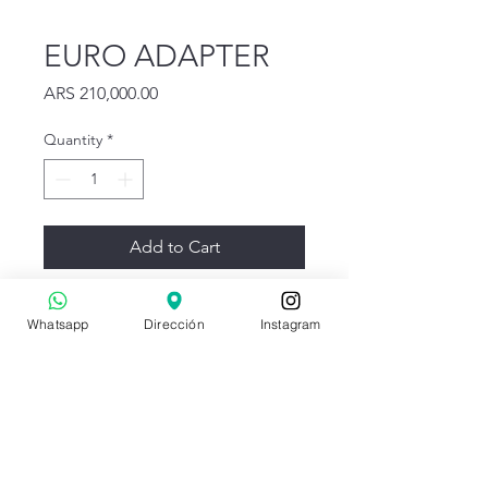
EURO ADAPTER
Price
ARS 210,000.00
Quantity
*
Add to Cart
Euro Adapter 50 cm para
Whatsapp
Dirección
Instagram
Monitor
--EL PRECIO INCLUYE IVA --
OX GRIPS