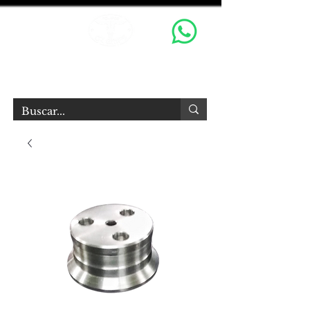
OX GRIPS S.R.L.
Equipamiento Audiovisual