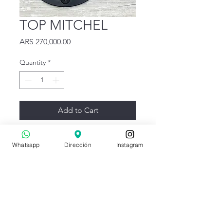
TOP MITCHEL
Price
ARS 270,000.00
Quantity
*
Add to Cart
Aluminio 6065
Whatsapp
Dirección
Instagram
Anodizado Duro
TM
OX GRIPS