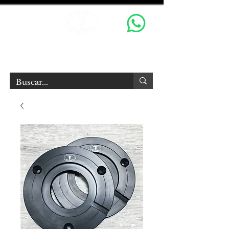
OX GRIPS S.R.L.
Equipamiento Audiovisual