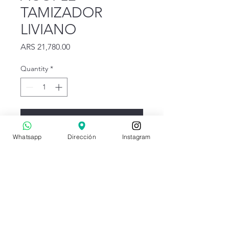
TAMIZADOR
LIVIANO
Price
ARS 21,780.00
Quantity
*
Add to Cart
Whatsapp
Dirección
Instagram
-- EL PRECIO INCLUYE IVA --
OX GRIPS
oxgrips@gmail.com