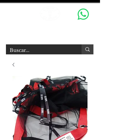
OX GRIPS S.R.L.
Equipamiento Audiovisual