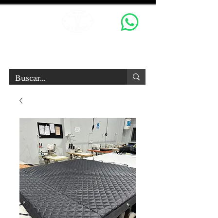
OX GRIPS S.R.L.
Equipamiento Audiovisual