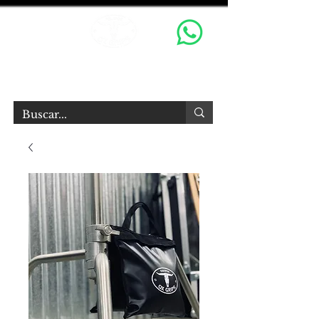
OX GRIPS S.R.L.
Equipamiento Audiovisual