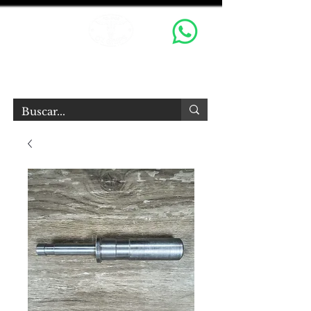
OX GRIPS S.R.L.
Equipamiento Audiovisual